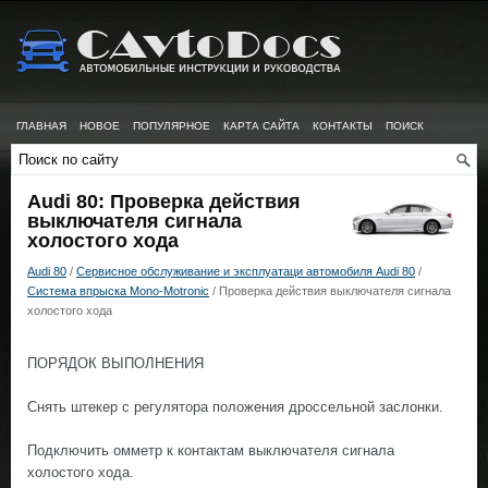
ГЛАВНАЯ
НОВОЕ
ПОПУЛЯРНОЕ
КАРТА САЙТА
КОНТАКТЫ
ПОИСК
Audi 80: Проверка действия
выключателя сигнала
холостого хода
Audi 80
/
Сервисное обслуживание и эксплуатаци автомобиля Audi 80
/
Система впрыска Mono-Motronic
/ Проверка действия выключателя сигнала
холостого хода
ПОРЯДОК ВЫПОЛНЕНИЯ
Снять штекер с регулятора положения дроссельной заслонки.
Подключить омметр к контактам выключателя сигнала
холостого хода.