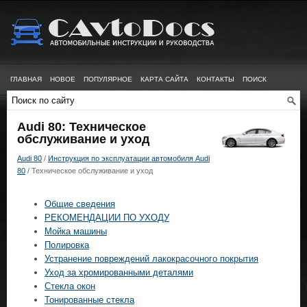
ГЛАВНАЯ
НОВОЕ
ПОПУЛЯРНОЕ
КАРТА САЙТА
КОНТАКТЫ
ПОИСК
Audi 80: Техническое
обслуживание и уход
Audi 80
/
Инструкция по эксплуатации автомобиля Audi
80
/ Техническое обслуживание и уход
Общие сведения
РЕКОМЕНДАЦИИ ПО УХОДУ
Мойка машины
Полировка
Устранение повреждений лакокрасочного покрытия
Уход за хромированными деталями
Стекла окон
Тонированные стекла