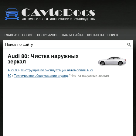
ГЛАВНАЯ
НОВОЕ
ПОПУЛЯРНОЕ
КАРТА САЙТА
КОНТАКТЫ
ПОИСК
Audi 80: Чистка наружных
зеркал
Audi 80
/
Инструкция по эксплуатации автомобиля Audi
80
/
Техническое обслуживание и уход
/ Чистка наружных зеркал