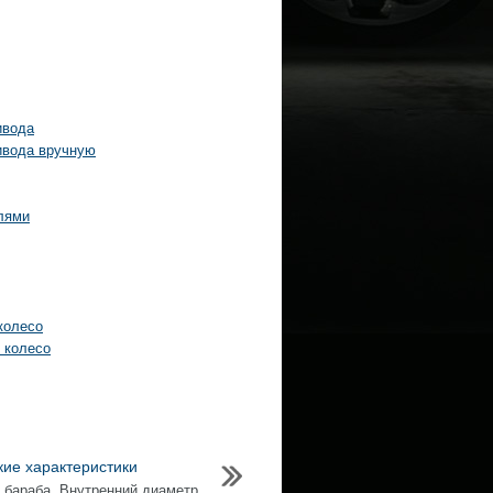
ивода
ивода вручную
лями
колесо
 колесо
кие характеристики
 бараба. Внутренний диаметр