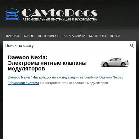
ГЛАВНАЯ
НОВОЕ
ПОПУЛЯРНОЕ
КАРТА САЙТА
КОНТАКТЫ
ПОИСК
Daewoo Nexia:
Электромагнитные клапаны
модуляторов
Daewoo Nexia
/
Инструкция по эксплуатации автомобиля Daewoo Nexia
/
Тормозная система
/ Электромагнитные клапаны модуляторов