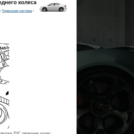
еднего колеса
/
Тормозная система
/
оводки ДУС передних колес