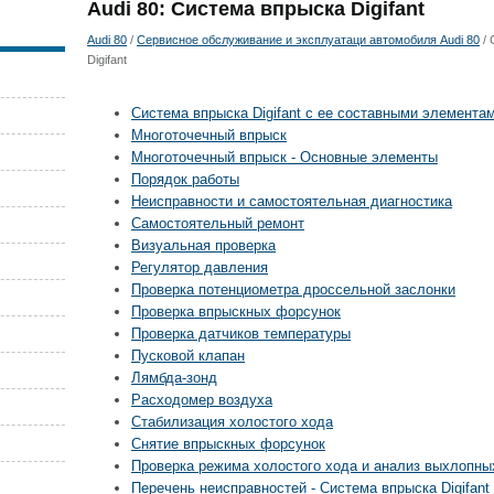
Audi 80: Система впрыска Digifant
Audi 80
/
Сервисное обслуживание и эксплуатаци автомобиля Audi 80
/ 
Digifant
Система впрыска Digifant с ее составными элемента
Многоточечный впрыск
Многоточечный впрыск - Основные элементы
Порядок работы
Неисправности и самостоятельная диагностика
Самостоятельный ремонт
Визуальная проверка
Регулятор давления
Проверка потенциометра дроссельной заслонки
Проверка впрыскных форсунок
Проверка датчиков температуры
Пусковой клапан
Лямбда-зонд
Расходомер воздуха
Стабилизация холостого хода
Снятие впрыскных форсунок
Проверка режима холостого хода и анализ выхлопны
Перечень неисправностей - Система впрыска Digifant