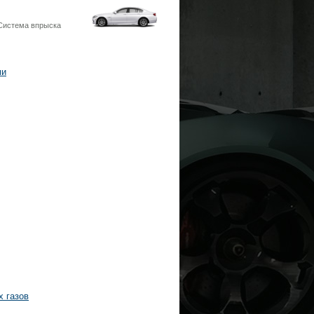
Система впрыска
ми
х газов