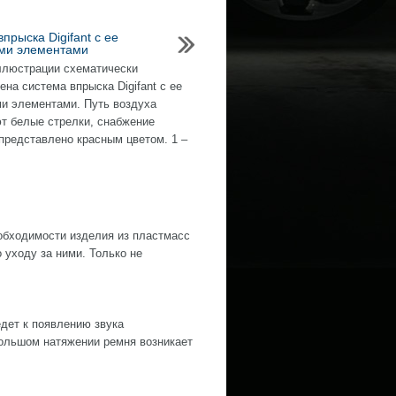
прыска Digifant с ее
ми элементами
ллюстрации схематически
ена система впрыска Digifant с ее
и элементами. Путь воздуха
т белые стрелки, снабжение
представлено красным цветом. 1 –
обходимости изделия из пластмасс
уходу за ними. Только не
дет к появлению звука
ольшом натяжении ремня возникает