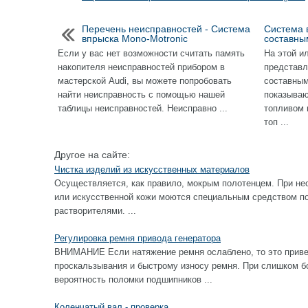
Перечень неисправностей - Система
Система в
впрыска Mono-Motronic
составны
Если у вас нет возможности считать память
На этой и
накопителя неисправностей прибором в
представл
мастерской Audi, вы можете попробовать
составным
найти неисправность с помощью нашей
показываю
таблицы неисправностей. Неисправно ...
топливом 
топ ...
Другое на сайте:
Чистка изделий из искусственных материалов
Осуществляется, как правило, мокрым полотенцем. При не
или искусственной кожи моются специальным средством по 
растворителями. ...
Регулировка ремня привода генератора
ВНИМАНИЕ Если натяжение ремня ослаблено, то это приве
проскальзывания и быстрому износу ремня. При слишком б
вероятность поломки подшипников ...
Коленчатый вал - проверка