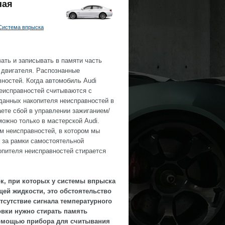
ная
Система впрыска
ать и записывать в памяти часть
 двигателя. Распознанные
ностей. Когда автомобиль Audi
неисправностей считываются с
данных накопителя неисправностей в
ете сбой в управлении зажиганием/
можно только в мастерской Audi.
м неисправностей, в котором мы
 за рамки самостоятельной
опителя неисправностей стирается
ок, при которых у системы впрыска
щей жидкости, это обстоятельство
тсутствие сигнала температурного
овки нужно стирать память
 помощью прибора для считывания