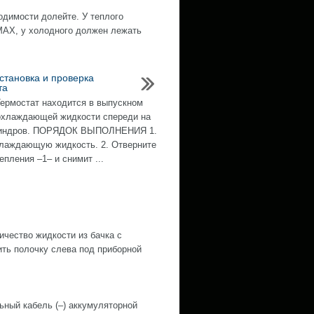
одимости долейте. У теплого
MAX, у холодного должен лежать
становка и проверка
та
рмостат находится в выпускном
охлаждающей жидкости спереди на
линдров. ПОРЯДОК ВЫПОЛНЕНИЯ 1.
лаждающую жидкость. 2. Отверните
епления –1– и снимит ...
ество жидкости из бачка с
ить полочку слева под приборной
й кабель (–) аккумуляторной