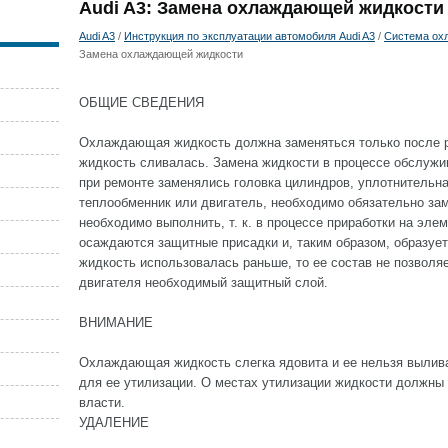
Audi A3: Замена охлаждающей жидкости
Audi A3
/
Инструкция по эксплуатации автомобиля Audi A3
/
Система ох
Замена охлаждающей жидкости
ОБЩИЕ СВЕДЕНИЯ
Охлаждающая жидкость должна заменяться только после р
жидкость сливалась. Замена жидкости в процессе обслужи
при ремонте заменялись головка цилиндров, уплотнительна
теплообменник или двигатель, необходимо обязательно з
необходимо выполнить, т. к. в процессе приработки на эле
осаждаются защитные присадки и, таким образом, образуе
жидкость использовалась раньше, то ее состав не позволя
двигателя необходимый защитный слой.
ВНИМАНИЕ
Охлаждающая жидкость слегка ядовита и ее нельзя вылива
для ее утилизации. О местах утилизации жидкости должны
власти.
УДАЛЕНИЕ