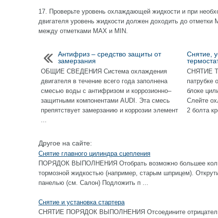
17. Проверьте уровень охлаждающей жидкости и при необх
двигателя уровень жидкости должен доходить до отметки 
между отметками MAX и MIN.
Антифриз – средство защиты от
Снятие, у
замерзания
термоста
ОБЩИЕ СВЕДЕНИЯ Система охлаждения
СНЯТИЕ Те
двигателя в течение всего года заполнена
патрубке 
смесью воды с антифризом и коррозионно–
блоке ци
защитными компонентами AUDI. Эта смесь
Слейте ох
препятствует замерзанию и коррозии элемент
2 болта кр
...
Другое на сайте:
Снятие главного цилиндра сцепления
ПОРЯДОК ВЫПОЛНЕНИЯ Отобрать возможно большее колич
тормозной жидкостью (например, старым шприцем). Открут
панелью (см. Салон) Подложить п ...
Снятие и установка стартера
СНЯТИЕ ПОРЯДОК ВЫПОЛНЕНИЯ Отсоедините отрицательны