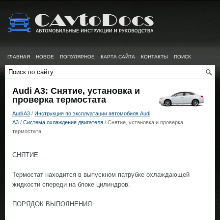
ГЛАВНАЯ
НОВОЕ
ПОПУЛЯРНОЕ
КАРТА САЙТА
КОНТАКТЫ
ПОИСК
Audi A3: Снятие, установка и
проверка термостата
Audi A3
/
Инструкция по эксплуатации автомобиля Audi
A3
/
Система охлаждения двигателя
/ Снятие, установка и проверка
термостата
СНЯТИЕ
Термостат находится в выпускном патрубке охлаждающей
жидкости спереди на блоке цилиндров.
ПОРЯДОК ВЫПОЛНЕНИЯ