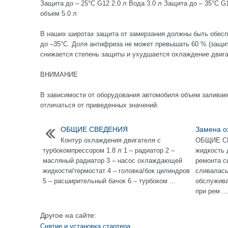
Защита до – 25°С G12 2.0 л Вода 3.0 л Защита до – 35°С G
объем 5.0 л
В наших широтах защита от замерзания должны быть обесп
до –35°С. Доля антифриза не может превышать 60 % (защит
снижается степень защиты и ухудшается охлаждение двига
ВНИМАНИЕ
В зависимости от оборудования автомобиля объем заливае
отличаться от приведенных значений.
ОБЩИЕ СВЕДЕНИЯ
Замена о
Контур охлаждения двигателя с
ОБЩИЕ С
турбокомпрессором 1.8 л 1 – радиатор 2 –
жидкость 
масляный радиатор 3 – насос охлаждающей
ремонта с
жидкости/термостат 4 – головка/бок цилиндров
сливалась
5 – расширительный бачок 6 – турбоком ...
обслужива
при рем ...
Другое на сайте:
Снятие и установка стартера