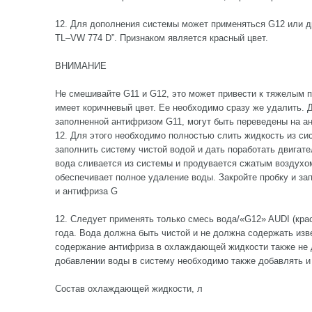
12. Для дополнения системы может применяться G12 или др
TL–VW 774 D”. Признаком является красный цвет.
ВНИМАНИЕ
Не смешивайте G11 и G12, это может привести к тяжелым 
имеет коричневый цвет. Ее необходимо сразу же удалить. 
заполненной антифризом G11, могут быть переведены на а
12. Для этого необходимо полностью слить жидкость из с
заполнить систему чистой водой и дать поработать двигате
вода сливается из системы и продувается сжатым воздухо
обеспечивает полное удаление воды. Закройте пробку и з
и антифриза G
12. Следует применять только смесь вода/«G12» AUDI (крас
года. Вода должна быть чистой и не должна содержать изв
содержание антифриза в охлаждающей жидкости также не 
добавлении воды в систему необходимо также добавлять и
Состав охлаждающей жидкости, л