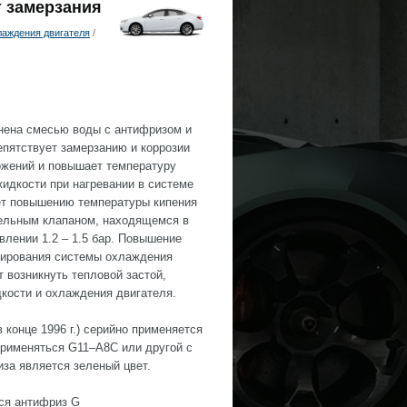
т замерзания
лаждения двигателя
/
лнена смесью воды с антифризом и
пятствует замерзанию и коррозии
ожений и повышает температуру
идкости при нагревании в системе
ует повышению температуры кипения
тельным клапаном, находящемся в
влении 1.2 – 1.5 бар. Повышение
нирования системы охлаждения
 возникнуть тепловой застой,
кости и охлаждения двигателя.
конце 1996 г.) серийно применяется
рименяться G11–A8C или другой с
иза является зеленый цвет.
ся антифриз G