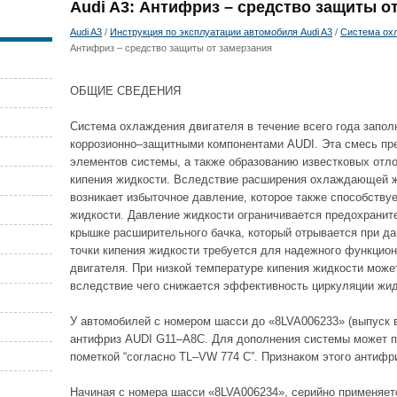
Audi A3: Антифриз – средство защиты о
Audi A3
/
Инструкция по эксплуатации автомобиля Audi A3
/
Система ох
Антифриз – средство защиты от замерзания
ОБЩИЕ СВЕДЕНИЯ
Система охлаждения двигателя в течение всего года запо
коррозионно–защитными компонентами AUDI. Эта смесь пре
элементов системы, а также образованию известковых отл
кипения жидкости. Вследствие расширения охлаждающей ж
возникает избыточное давление, которое также способств
жидкости. Давление жидкости ограничивается предохрани
крышке расширительного бачка, который отрывается при да
точки кипения жидкости требуется для надежного функцио
двигателя. При низкой температуре кипения жидкости может
вследствие чего снижается эффективность циркуляции жид
У автомобилей с номером шасси до «8LVA006233» (выпуск в 
антифриз AUDI G11–A8C. Для дополнения системы может п
пометкой “согласно TL–VW 774 C”. Признаком этого антифр
Начиная с номера шасси «8LVA006234», серийно применяет