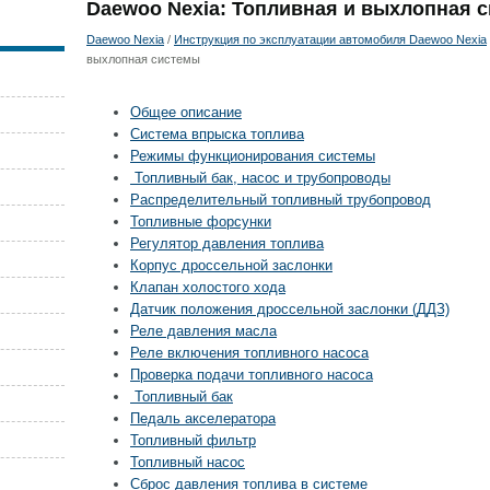
Daewoo Nexia: Топливная и выхлопная 
Daewoo Nexia
/
Инструкция по эксплуатации автомобиля Daewoo Nexia
выхлопная системы
Общее описание
Система впрыска топлива
Режимы функционирования системы
Топливный бак, насос и трубопроводы
Распределительный топливный трубопровод
Топливные форсунки
Регулятор давления топлива
Корпус дроссельной заслонки
Клапан холостого хода
Датчик положения дроссельной заслонки (ДДЗ)
Реле давления масла
Реле включения топливного насоса
Проверка подачи топливного насоса
Топливный бак
Педаль акселератора
Топливный фильтр
Топливный насос
Сброс давления топлива в системе