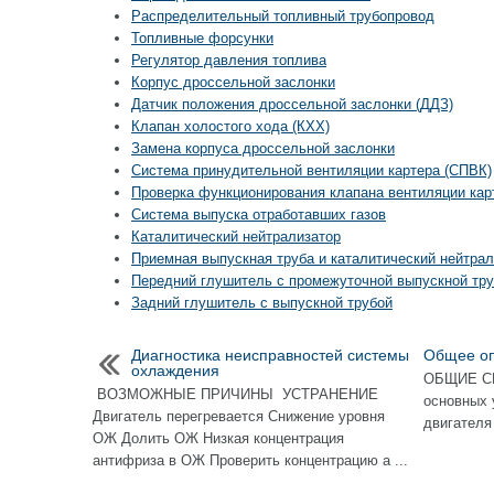
Распределительный топливный трубопровод
Топливные форсунки
Регулятор давления топлива
Корпус дроссельной заслонки
Датчик положения дроссельной заслонки (ДДЗ)
Клапан холостого хода (КХХ)
Замена корпуса дроссельной заслонки
Система принудительной вентиляции картера (СПВК)
Проверка функционирования клапана вентиляции кар
Система выпуска отработавших газов
Каталитический нейтрализатор
Приемная выпускная труба и каталитический нейтрал
Передний глушитель с промежуточной выпускной тр
Задний глушитель с выпускной трубой
Диагностика неисправностей системы
Общее о
охлаждения
ОБЩИЕ С
ВОЗМОЖНЫЕ ПРИЧИНЫ УСТРАНЕНИЕ
основных 
Двигатель перегревается Снижение уровня
двигателя
ОЖ Долить ОЖ Низкая концентрация
антифриза в ОЖ Проверить концентрацию а ...