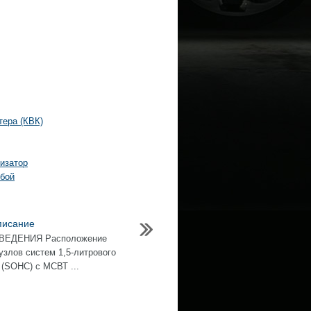
тера (КВК)
изатор
убой
писание
ВЕДЕНИЯ Расположение
узлов систем 1,5-литрового
 (SOHC) с МСВТ ...