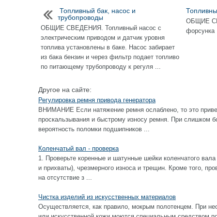
Топливный бак, насос и
Топливны
трубопроводы
ОБЩИЕ С
ОБЩИЕ СВЕДЕНИЯ. Топливный насос с
форсунка .
электрическим приводом и датчик уровня
топлива установлены в баке. Насос забирает
из бака бензин и через фильтр подает топливо
по питающему трубопроводу к регуля ...
Другое на сайте:
Регулировка ремня привода генератора
ВНИМАНИЕ Если натяжение ремня ослаблено, то это приве
проскальзывания и быстрому износу ремня. При слишком б
вероятность поломки подшипников ...
Коленчатый вал - проверка
1. Проверьте коренные и шатунные шейки коленчатого вала
и прихваты), чрезмерного износа и трещин. Кроме того, пр
на отсутствие з ...
Чистка изделий из искусственных материалов
Осуществляется, как правило, мокрым полотенцем. При не
или искусственной кожи моются специальным средством по 