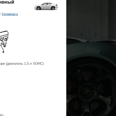
ливный
/
Топливная и
ре (двигатель 1,5 л SOHC)
А)