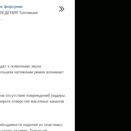
е форсунки
ВЕДЕНИЯ Топливная
..
дет к появлению звука
ольшом натяжении ремня возникает
 на отсутствие повреждений (задиры
оверьте отверстия масляных каналов
обходимости изделия из пластмасс
уходу за ними. Только не