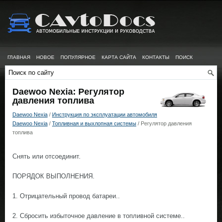
ГЛАВНАЯ
НОВОЕ
ПОПУЛЯРНОЕ
КАРТА САЙТА
КОНТАКТЫ
ПОИСК
Daewoo Nexia: Регулятор
давления топлива
Daewoo Nexia
/
Инструкция по эксплуатации автомобиля
Daewoo Nexia
/
Топливная и выхлопная системы
/ Регулятор давления
топлива
Снять или отсоединит.
ПОРЯДОК ВЫПОЛНЕНИЯ.
1. Отрицательный провод батареи..
2. Сбросить избыточное давление в топливной системе..