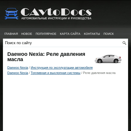
ГЛАВНАЯ
НОВОЕ
ПОПУЛЯРНОЕ
КАРТА САЙТА
КОНТАКТЫ
ПОИСК
Daewoo Nexia: Реле давления
масла
Daewoo Nexia
/
Инструкция по эксплуатации автомобиля
Daewoo Nexia
/
Топливная и выхлопная системы
/ Реле давления масла