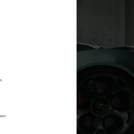
я.
ент.