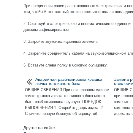
При соединении ранее расстыкованных электрических и пн
тем, чтобы 6–контактный штекер состыковывался последним
2. Состыкуйте электрические и пневматические соединения
должны зафиксироваться.
3. Закройте звукоизоляционный элемент.
4. Закрепите соединитель кабеля на звукоизоляционном эл
5. Вставьте слева полку в боковую облицовку.
Аварийная разблокировка крышки
Замена р
лючка топливного бака
стеклооч
ОБЩИЕ СВЕДЕНИЯ При неисправном едином
ОБЩИЕ СВ
замке крышка лючка топливного бака может
при плохо
быть разблокирована вручную. ПОРЯДОК
заменить.
ВЫПОЛНЕНИЯ 1. Откройте дверь задка. 2.
комплектн
Снимите правую боковую облицовку, об ...
держателем
Другое на сайте: