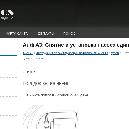
КАРТА САЙТА
КОНТАКТЫ
ПОИСК
Audi A3: Снятие и установка насоса еди
Audi A3
/
Инструкция по эксплуатации автомобиля Audi A3
/
Кузов
/ Снят
единого замка
СНЯТИЕ
ПОРЯДОК ВЫПОЛНЕНИЯ
1. Выньте полку в боковой облицовке.