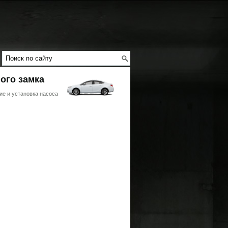
ного замка
ие и установка насоса