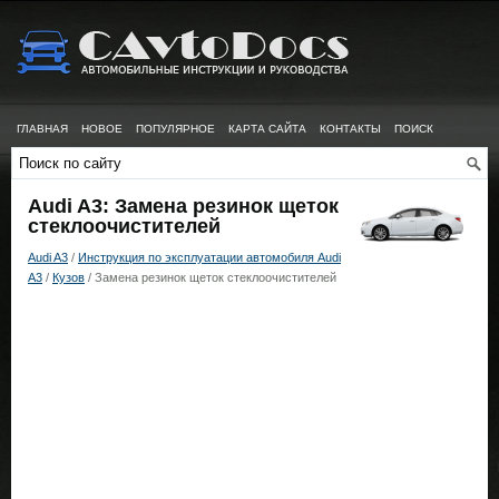
ГЛАВНАЯ
НОВОЕ
ПОПУЛЯРНОЕ
КАРТА САЙТА
КОНТАКТЫ
ПОИСК
Audi A3: Замена резинок щеток
стеклоочистителей
Audi A3
/
Инструкция по эксплуатации автомобиля Audi
A3
/
Кузов
/ Замена резинок щеток стеклоочистителей