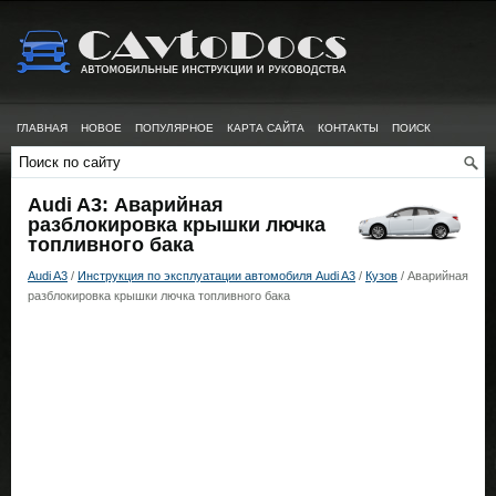
ГЛАВНАЯ
НОВОЕ
ПОПУЛЯРНОЕ
КАРТА САЙТА
КОНТАКТЫ
ПОИСК
Audi A3: Аварийная
разблокировка крышки лючка
топливного бака
Audi A3
/
Инструкция по эксплуатации автомобиля Audi A3
/
Кузов
/ Аварийная
разблокировка крышки лючка топливного бака