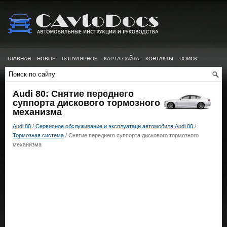
ГЛАВНАЯ
НОВОЕ
ПОПУЛЯРНОЕ
КАРТА САЙТА
КОНТАКТЫ
ПОИСК
Audi 80: Снятие переднего
суппорта дискового тормозного
механизма
Audi 80
/
Сервисное обслуживание и эксплуатаци автомобиля Audi 80
/
Тормозная система
/ Снятие переднего суппорта дискового тормозного
механизма