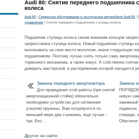
Audi 80: Снятие переднего подшипника 
колеса
Audi 80
/
Сервисное обслуживание и эксплуатаци автомобиля Audi 80
/
управление
/ Снятие переднего подшипника ступицы колеса
Подшипник ступицы колеса своим внешним кольцом запресс
запрессована ступица колеса. Новый подшипник ступицы ко
вколачивать на свое место молотком, иначе следующее по
подшипником. Поэтому лучше снять только саму амортизац
тормозного механизма, а также кожух. А собственно сняти
доверить мастерской, в распоряжении которой находится р
Замена переднего амортизатора
Замена о
Для проведения этой работы (при снятой
ПОРЯДОК
амортизационной стойке) обязательно
новую сам
необходимо устройство для натяжения
зажимный 
(сжатия) пружины. Вам потребуются по
подвески.
меньшей мере два съемника, еще лучше –
спереди, 
три. Без ...
Обеспечи .
Другое на сайте: