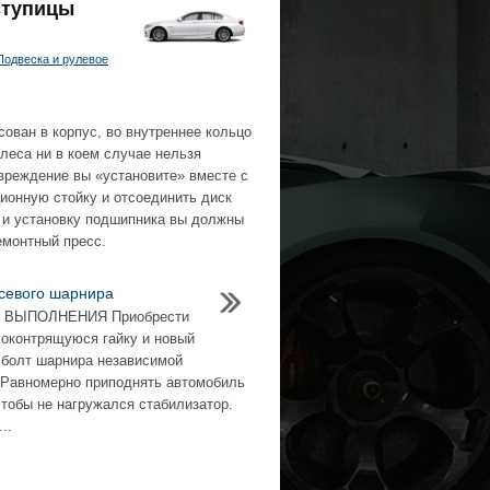
ступицы
Подвеска и рулевое
ован в корпус, во внутреннее кольцо
леса ни в коем случае нельзя
вреждение вы «установите» вместе с
ионную стойку и отсоединить диск
е и установку подшипника вы должны
емонтный пресс.
севого шарнира
 ВЫПОЛНЕНИЯ Приобрести
оконтрящуюся гайку и новый
болт шарнира независимой
 Равномерно приподнять автомобиль
чтобы не нагружался стабилизатор.
..