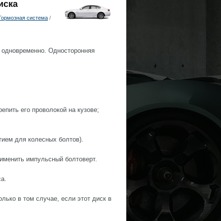
иска
Тормозная система
/
н одновременно. Односторонняя
епить его проволокой на кузове;
тием для колесных болтов).
именить импульсный болтоверт.
а.
лько в том случае, если этот диск в