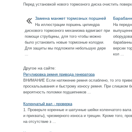
Перед установкой нового тормозного диска очистить поверх
Замена манжет тормозных поршней
Барабанн
На иллюстрации поршень цилиндра
На передн
дискового тормозного механизма вдвигают при
выпущенны
помощи струбцины, для того чтобы можно
оборудова
было установить новые тормозные колодки.
барабанны
Для защиты мы подложили небольшую дере
версии то
...
кол ...
Другое на сайте:
Регулировка ремня привода генератора
ВНИМАНИЕ Если натяжение ремня ослаблено, то это приве
проскальзывания и быстрому износу ремня. При слишком б
вероятность поломки подшипников ...
Коленчатый вал - проверка
1. Проверьте коренные и шатунные шейки коленчатого вала
и прихваты), чрезмерного износа и трещин. Кроме того, пр
на отсутствие з ...