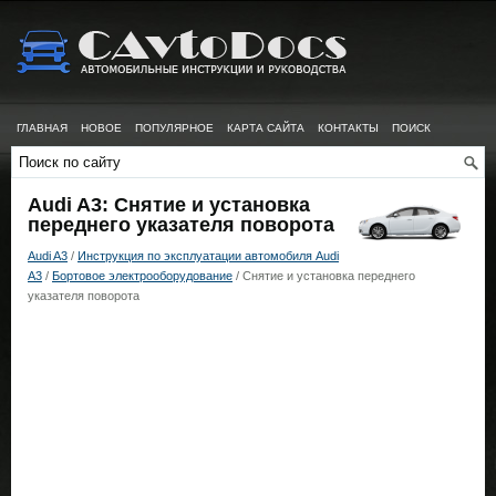
ГЛАВНАЯ
НОВОЕ
ПОПУЛЯРНОЕ
КАРТА САЙТА
КОНТАКТЫ
ПОИСК
Audi A3: Снятие и установка
переднего указателя поворота
Audi A3
/
Инструкция по эксплуатации автомобиля Audi
A3
/
Бортовое электрооборудование
/ Снятие и установка переднего
указателя поворота