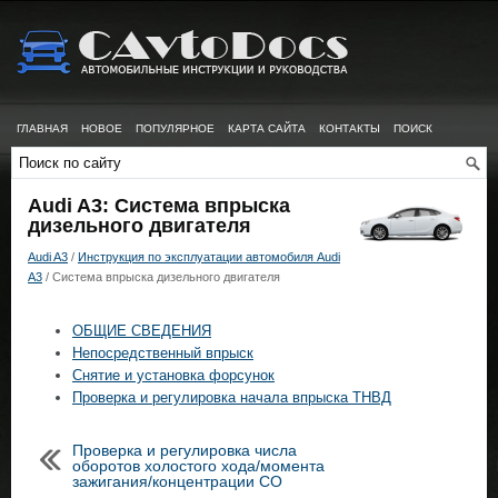
ГЛАВНАЯ
НОВОЕ
ПОПУЛЯРНОЕ
КАРТА САЙТА
КОНТАКТЫ
ПОИСК
Audi A3: Система впрыска
дизельного двигателя
Audi A3
/
Инструкция по эксплуатации автомобиля Audi
A3
/ Система впрыска дизельного двигателя
ОБЩИЕ СВЕДЕНИЯ
Непосредственный впрыск
Снятие и установка форсунок
Проверка и регулировка начала впрыска ТНВД
Проверка и регулировка числа
оборотов холостого хода/момента
зажигания/концентрации СО