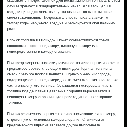
оказывается недостаточной для воспламенения топлива. В этом
случае требуется предварительный накал. Для этой цели в
каждом цилиндре двигателя устанавливается электрическая
свеча накаливания. Продолжительность накала зависит от
температуры наружного воздуха и регулируется специальным
реле.
Впрыск топлива в цилиндры может осуществляться тремя
способами: через предкамеру, вихревую камеру или
непосредственно в камеру сгорания.
При предкамерном впрыске дизельное топливо впрыскивается в
предкамеру соответствующего цилиндра. Горячая топливная
смесь сразу же воспламеняется. Однако объем кислорода,
содержащегося в предкамере, достаточен для сжигания только
части впрыснутого топлива. Оставшаяся несгоревшая часть
топлива под действием давления сгорания вбрасывается в
основную камеру сгорания, где происходит полное сгорание
топлива.
При вихрекамерном впрыске топливо впрыскивается в камеру,
отделенную от основной камеры сгорания. Отличием от
предкамерного впрыска является другое выполнение