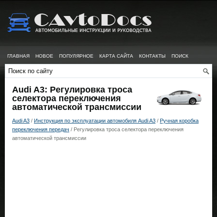
ГЛАВНАЯ
НОВОЕ
ПОПУЛЯРНОЕ
КАРТА САЙТА
КОНТАКТЫ
ПОИСК
Audi A3: Регулировка троса
селектора переключения
автоматической трансмиссии
Audi A3
/
Инструкция по эксплуатации автомобиля Audi A3
/
Ручная коробка
переключения передач
/ Регулировка троса селектора переключения
автоматической трансмиссии