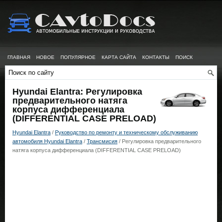
ГЛАВНАЯ
НОВОЕ
ПОПУЛЯРНОЕ
КАРТА САЙТА
КОНТАКТЫ
ПОИСК
Hyundai Elantra: Регулировка
предварительного натяга
корпуса дифференциала
(DIFFERENTIAL CASE PRELOAD)
Hyundai Elantra
/
Руководство по ремонту и техническому обслуживанию
автомобиля Hyundai Elantra
/
Трансмисия
/ Регулировка предварительного
натяга корпуса дифференциала (DIFFERENTIAL CASE PRELOAD)