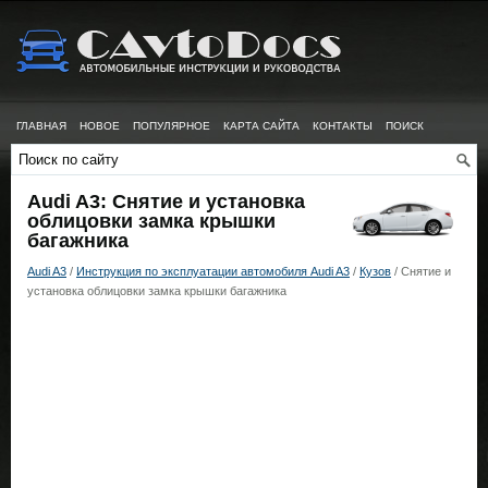
ГЛАВНАЯ
НОВОЕ
ПОПУЛЯРНОЕ
КАРТА САЙТА
КОНТАКТЫ
ПОИСК
Audi A3: Снятие и установка
облицовки замка крышки
багажника
Audi A3
/
Инструкция по эксплуатации автомобиля Audi A3
/
Кузов
/ Снятие и
установка облицовки замка крышки багажника