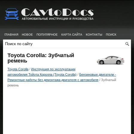
ГЛАВНАЯ
НОВОЕ
ПОПУЛЯРНОЕ
КАРТА САЙТА
КОНТАКТЫ
ПОИСК
Toyota Corolla: Зубчатый
ремень
Toyota Corolla
/
Инструкция по эксплуатации
автомобилия Тойота Королла (Toyota Corolla)
/
Бензиновые двигатели -
Ремонтные работы без демонтажа двигателя с автомобиля
/ Зубчатый
ремень