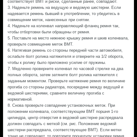
соответствует ВМТ и риски, сделанные ранее, совпадают.
3. Наденьте ремень на ведущую и ведомую шестерни. Если
надевается ремень бывший в употреблении, то убедитесь в
совмещении меток, нанесенных при снятии.
4. Наденьте на коленвал направляющий фланец ремня так,
чтобы отбортовки были обращены от ремня.
5. Поставьте на место нижнюю крышку ремня и шкив коленвала,
проверьте совмещение меток ВМТ.
6. Натягивая ремень со стороны передней части автомобиля,
ослабьте болт ролика натяжителя и отверните на 1/2 оборота,
чтобы к ролику было приложено усилие от пружины.
7. Медленно проверните коленвал по часовой стрелке на два
полных оборота, затем затяните болт ролика натяжителя с
заданным моментом. Проверьте натяжение ремня по величине
прогиба со стороны радиатора, посередине между ведущей и
ведомой шестернями, сравните величину прогиба с
нормативной.
8. Снова проверьте совпадение установочных меток. При
положении коленвала, соответствующем ВМТ поршня 1-го
цилиндра, центр отверстия в ведомой шестерне распредвала
должен совпадать с меткой (см. рис. Положение ведомой
шестерни распредвала, соответствующее ВМТ). Если метки
точно не совпадают, то повторите процедуру установки ремня.