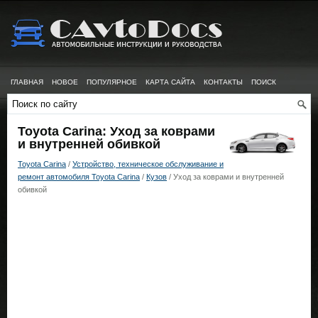
ГЛАВНАЯ
НОВОЕ
ПОПУЛЯРНОЕ
КАРТА САЙТА
КОНТАКТЫ
ПОИСК
Toyota Carina: Уход за коврами
и внутренней обивкой
Toyota Carina
/
Устройство, техническое обслуживание и
ремонт автомобиля Toyota Carina
/
Кузов
/ Уход за коврами и внутренней
обивкой