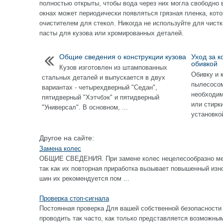
полностью открыты, чтобы вода через них могла свободно 
окнах может периодически появляться грязная пленка, ко
очистителем для стекол. Никогда не используйте для чист
пасты для кузова или хромированных деталей.
Общие сведения о конструкции кузова
Уход за 
обивкой
Кузов изготовлен из штампованных
Обивку и 
стальных деталей и выпускается в двух
пылесосом
вариантах - четырехдверный "Седан",
необходим
пятидверный "Хэтчбэк" и пятидверный
или стирк
"Универсал". В основном, ...
установкой
Другое на сайте:
Замена колес
ОБЩИЕ СВЕДЕНИЯ. При замене колес нецелесообразно ме
так как их повторная приработка вызывает повышенный изн
шин их рекомендуется пом ...
Проверка стоп-сигнала
Постоянная проверка Для вашей собственной безопасности 
проводить так часто, как только представляется возм