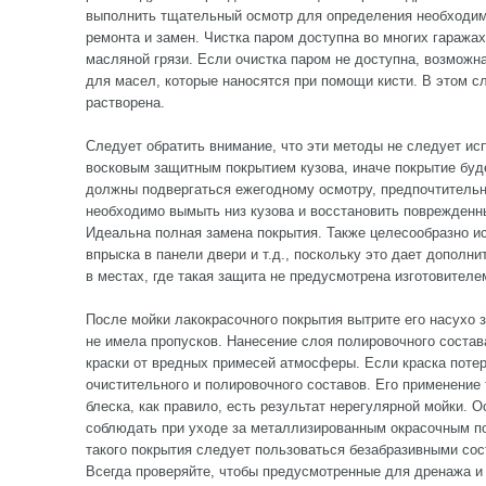
выполнить тщательный осмотр для определения необходим
ремонта и замен. Чистка паром доступна во многих гаража
масляной грязи. Если очистка паром не доступна, возможн
для масел, которые наносятся при помощи кисти. В этом с
растворена.
Следует обратить внимание, что эти методы не следует ис
восковым защитным покрытием кузова, иначе покрытие буд
должны подвергаться ежегодному осмотру, предпочтительн
необходимо вымыть низ кузова и восстановить поврежденн
Идеальна полная замена покрытия. Также целесообразно и
впрыска в панели двери и т.д., поскольку это дает дополн
в местах, где такая защита не предусмотрена изготовителе
После мойки лакокрасочного покрытия вытрите его насухо
не имела пропусков. Нанесение слоя полировочного соста
краски от вредных примесей атмосферы. Если краска потер
очистительного и полировочного составов. Его применение 
блеска, как правило, есть результат нерегулярной мойки. 
соблюдать при уходе за металлизированным окрасочным п
такого покрытия следует пользоваться безабразивными сос
Всегда проверяйте, чтобы предусмотренные для дренажа и 