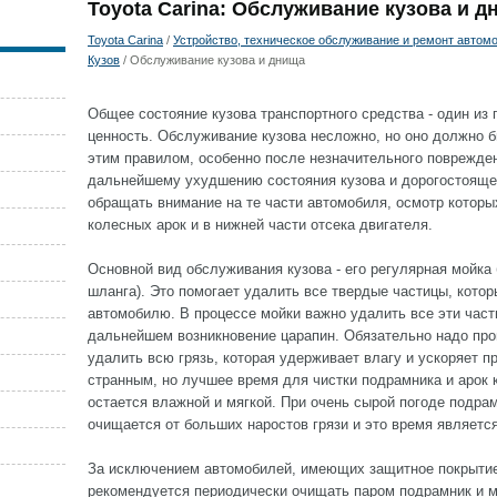
Toyota Carina: Обслуживание кузова и д
Toyota Carina
/
Устройство, техническое обслуживание и ремонт автомо
Кузов
/ Обслуживание кузова и днища
Общее состояние кузова транспортного средства - один из
ценность. Обслуживание кузова несложно, но оно должно 
этим правилом, особенно после незначительного поврежден
дальнейшему ухудшению состояния кузова и дорогостоящем
обращать внимание на те части автомобиля, осмотр которых
колесных арок и в нижней части отсека двигателя.
Основной вид обслуживания кузова - его регулярная мойка
шланга). Это помогает удалить все твердые частицы, котор
автомобилю. В процессе мойки важно удалить все эти част
дальнейшем возникновение царапин. Обязательно надо про
удалить всю грязь, которая удерживает влагу и ускоряет 
странным, но лучшее время для чистки подрамника и арок ко
остается влажной и мягкой. При очень сырой погоде подра
очищается от больших наростов грязи и это время являетс
За исключением автомобилей, имеющих защитное покрытие
рекомендуется периодически очищать паром подрамник и м