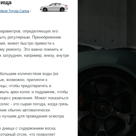
нища
биля Toyota Carina
/
 параметров, определяющих его
быть регулярным. Пренебрежение
ия, может быстро привести к
у ремонту. Это важно помнить и
 затруднен, например, внизу, внутри
 большим количеством воды (из
ые, возможно, прилипли к
ицы, чтобы предотвратить в
мыть арки колес и подрамник, чтобы
процесс ржавления. Может показаться
лес - это сырая погода, когда грязь
мник обычно автоматически
я лучшим для проведения осмотра.
 днища с содержанием воска,
оторный отсек, что позволяет