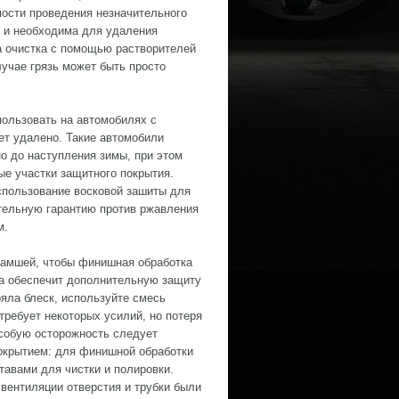
ости проведения незначительного
х и необходима для удаления
а очистка с помощью растворителей
лучае грязь может быть просто
пользовать на автомобилях с
ет удалено. Такие автомобили
о до наступления зимы, при этом
ые участки защитного покрытия.
спользование восковой зашиты для
ительную гарантию против ржавления
м.
 замшей, чтобы финишная обработка
ва обеспечит дополнительную защиту
яла блеск, используйте смесь
требует некоторых усилий, но потеря
Особую осторожность следует
окрытием: для финишной обработки
тавами для чистки и полировки.
вентиляции отверстия и трубки были