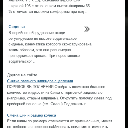
желанию 7 J х 15). Основная версия шин
шириной 195 с отношением высоты/ширины 65
% отличается высоким комфортом при езд ...
Сиденья
В серийное оборудование входит
регулируемое по высоте водительское
сиденье, кинематика которого сконструирована
таким образом, что она равномерно
приподнимает кресло. При перестановке
водительског ...
Другое на сайте:
Снятие главного цилиндра сцепления
ПОРЯДОК ВЫПОЛНЕНИЯ Отобрать возможно большее
количество жидкости из бачка с тормозной жидкостью
(например, старым шприцем). Открутить полочку слева под
приборной панелью (см. Салон) Подложить п ...
Смена шин и размер колеса
Если шины по размеру отличаются от оригинальных, может
потребоваться перепрограМировать спидометр, изменить