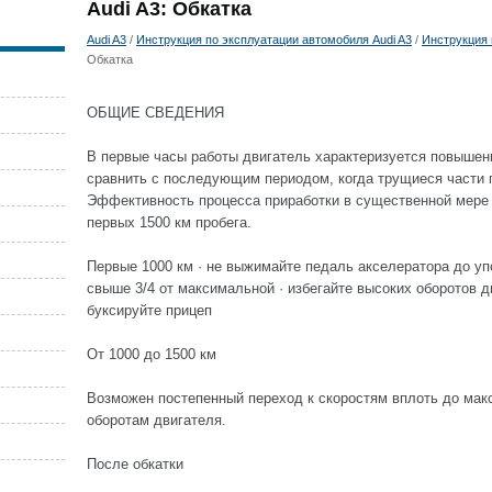
Audi A3: Обкатка
Audi A3
/
Инструкция по эксплуатации автомобиля Audi A3
/
Инструкция 
Обкатка
ОБЩИЕ СВЕДЕНИЯ
В первые часы работы двигатель характеризуется повышен
сравнить с последующим периодом, когда трущиеся части п
Эффективность процесса приработки в существенной мере 
первых 1500 км пробега.
Первые 1000 км · не выжимайте педаль акселератора до упо
свыше 3/4 от максимальной · избегайте высоких оборотов д
буксируйте прицеп
От 1000 до 1500 км
Возможен постепенный переход к скоростям вплоть до ма
оборотам двигателя.
После обкатки