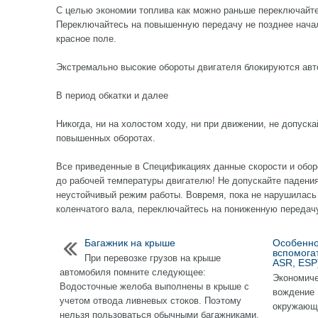
С целью экономии топлива как можно раньше переключайт
Переключайтесь на повышенную передачу не позднее начал
красное поле.
Экстремально высокие обороты двигателя блокируются авт
В период обкатки и далее
Никогда, ни на холостом ходу, ни при движении, не допуск
повышенных оборотах.
Все приведенные в Спецификациях данные скорости и оборо
до рабочей температуры двигателю! Не допускайте падения
неустойчивый режим работы. Вовремя, пока не нарушилас
коленчатого вала, переключайтесь на пониженную передач
Багажник на крыше
Особенно
вспомога
При перевозке грузов на крыше
ASR, ESP
автомобиля помните следующее:
Экономиче
Водосточные желоба выполнены в крыше с
вождение 
учетом отвода ливневых стоков. Поэтому
окружающе
нельзя пользоваться обычными багажниками,