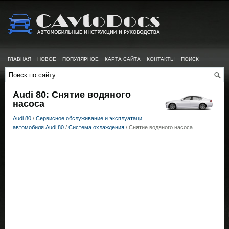
ГЛАВНАЯ
НОВОЕ
ПОПУЛЯРНОЕ
КАРТА САЙТА
КОНТАКТЫ
ПОИСК
Audi 80: Снятие водяного
насоса
Audi 80
/
Сервисное обслуживание и эксплуатаци
автомобиля Audi 80
/
Система охлаждения
/ Снятие водяного насоса