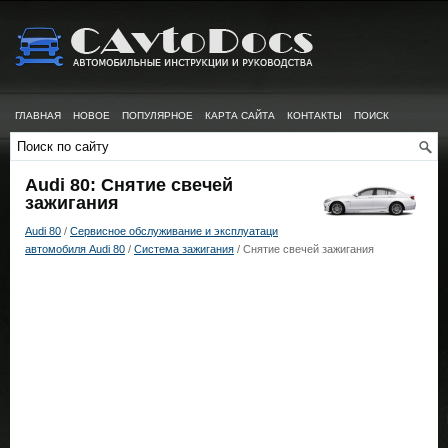
ГЛАВНАЯ
НОВОЕ
ПОПУЛЯРНОЕ
КАРТА САЙТА
КОНТАКТЫ
ПОИСК
Audi 80: Снятие свечей
зажигания
Audi 80
/
Сервисное обслуживание и эксплуатаци
автомобиля Audi 80
/
Система зажигания
/ Снятие свечей зажигания