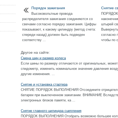
Порядок зажигания
Снятие с
Высоковольтные провода
ПОРЯДОК
распределителя зажигания соединяются со
наконечни
свечами согласно порядку зажигания. Цифры
штырей св
показывают, к какому цилиндру (метод счета:
Вывернуть
спереди назад) должен быть подведен
согласно 
соответству ...
чтобы по с
Другое на сайте:
Смена шин и размер колеса
Если шины по размеру отличаются от оригинальных, может
спидометр, изменить номинальное значение давления возду
другие изменения. ...
Снятие и установка стартера
СНЯТИЕ ПОРЯДОК ВЫПОЛНЕНИЯ Отсоедините отрицательны
батареи при выключенном зажигании. ВНИМАНИЕ Вследстви
электронных блоков памяти, ка ...
Снятие главного цилиндра сцепления
ПОРЯДОК ВЫПОЛНЕНИЯ Отобрать возможно большее колич