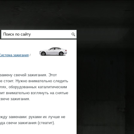
Система зажигания
/
замену свечей зажигания. Этот
е стоит. Нужно внимательно следить
илях, оборудованных каталитическим
оит внимательно взглянуть на снятые
свече зажигания.
ежду заменами: руками их лучше не
да свечи зажигания (стеатит).