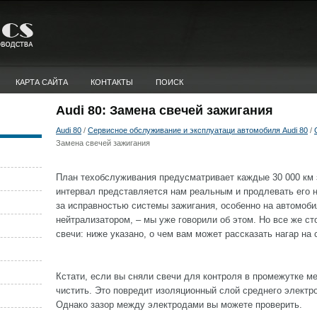
КАРТА САЙТА
КОНТАКТЫ
ПОИСК
Audi 80: Замена свечей зажигания
Audi 80
/
Сервисное обслуживание и эксплуатаци автомобиля Audi 80
/
Замена свечей зажигания
План техобслуживания предусматривает каждые 30 000 км 
интервал представляется нам реальным и продлевать его н
за исправностью системы зажигания, особенно на автомоб
нейтрализатором, – мы уже говорили об этом. Но все же ст
свечи: ниже указано, о чем вам может рассказать нагар на 
Кстати, если вы сняли свечи для контроля в промежутке м
чистить. Это повредит изоляционный слой среднего электро
Однако зазор между электродами вы можете проверить.