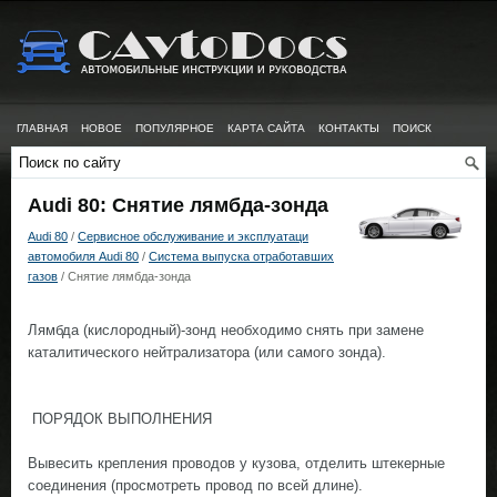
ГЛАВНАЯ
НОВОЕ
ПОПУЛЯРНОЕ
КАРТА САЙТА
КОНТАКТЫ
ПОИСК
Audi 80: Снятие лямбда-зонда
Audi 80
/
Сервисное обслуживание и эксплуатаци
автомобиля Audi 80
/
Система выпуска отработавших
газов
/ Снятие лямбда-зонда
Лямбда (кислородный)-зонд необходимо снять при замене
каталитического нейтрализатора (или самого зонда).
ПОРЯДОК ВЫПОЛНЕНИЯ
Вывесить крепления проводов у кузова, отделить штекерные
соединения (просмотреть провод по всей длине).