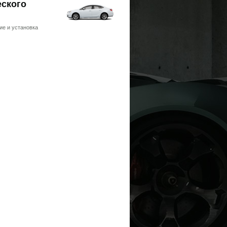
еского
ие и установка