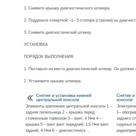
1. Снимите крышку диагностического штекера.
2. Подденьте отверткой –1– 3 стопора (стрелки) на диагнос
3. Снимите диагностический штекер.
УСТАНОВКА
ПОРЯДОК ВЫПОЛНЕНИЯ
1. Поставьте на место диагностический штекер. Он должен
2. Установите крышку штекера.
Снятие и установка нижней
Снятие и
центральной консоли
консоли
Элементы крепления центральной консоли 1 –
Электриче
задняя пепельница 2 – крышка перед
1– обогре
стояночным тормозом 3 – винт, 4 Н•м 4 –
заднего ст
крышка 5 – винт винт передний, 1.5 Н•м винт
сиденья п
задний, 4 Н•м 6 – диагностическ ...
радиоприем