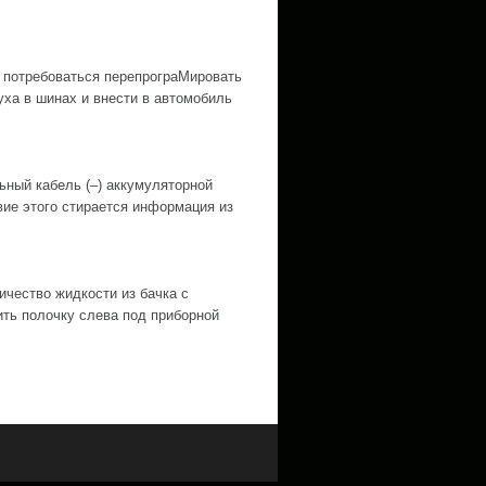
 потребоваться перепрограМировать
ха в шинах и внести в автомобиль
й кабель (–) аккумуляторной
е этого стирается информация из
ество жидкости из бачка с
ить полочку слева под приборной