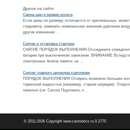
Другое на сайте:
Смена шин и размер колеса
Если шины по размеру отличаются от оригинальных, может
спидометр, изменить номинальное значение давления возду
другие изменения. ...
Снятие и установка стартера
СНЯТИЕ ПОРЯДОК ВЫПОЛНЕНИЯ Отсоедините отрицательны
батареи при выключенном зажигании. ВНИМАНИЕ Вследстви
электронных блоков памяти, ка ...
Снятие главного цилиндра сцепления
ПОРЯДОК ВЫПОЛНЕНИЯ Отобрать возможно большее колич
тормозной жидкостью (например, старым шприцем). Открут
панелью (см. Салон) Подложить п ...
© 2011-2026 Copyright www.cavtodocs.ru 0.2775