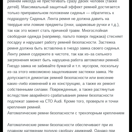
ремнем никогда не пристегивать сразу двоих человек (также
детей). Максимальный защитный эффект ремней достигается
только приправильном положении сиденья — обратитесь к
подразделу Сиденья. Лента ремня не должна давить на
твердые или ломкие предметы (очки, шариковые ручки и т.д.),
так как это может стать причиной травм. Многослойная
свободная одежда (например, пальто поверх пиджака) стесняет
посадку и нарушает работу ремней безопасности. Застежка
ремня должна быть вставлена в гнездо замка своего сиденья.
Ленту ремня содержите в чистоте, так как из–за сильного
загрязнения может быть нарушена работа автоматики ремней.
Гнездо замка не забивайте бумагой и т.п. мусором, поскольку
из–за этого невозможно защелкивание застежки замка. Не
допускается демонтаж ремней безопасности или внесение
каких–либо изменений в их конструкцию, а также их ремонт
собственными силами. Поврежденные, а также растянутые
вследствие аварийного срабатывания ремни безопасности
подлежат замене на СТО Audi. Кроме того, проверьте и точки
крепления ремней.
Автоматические ремни безопасности с трехопорным креплением
Автоматические ремни безопасности обеспечивают при их
плавном натяжении полную свободу движений. Однако при