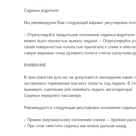
Сиденье водителя
Мы рекомендуем Вам следующий вариант регулировки пол
– Отрегулируйте продольное положение сиденья водителя т
можно было полностью выжать педали. – Отрегулируйте уго
своей поверхностью полностью прилегала к спине и обесп
самую верхнюю точку рулевого колеса слегка согнутыми р
ВНИМАНИЕ
В пространстве для ног не допускается нахождение каких–л
экстренного торможения они могу попасть под педали. В э
выжимать сцепление или нажимать педаль акселератора!
Сиденье переднего пассажира
Рекомендуется следующая регулировка положения сиденья
– Прямое (вертикальное) положение спинки. – Удобное расп
– При этом сместите сиденье как можно дальше назад.