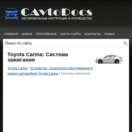
ГЛАВНАЯ
НОВОЕ
ПОПУЛЯРНОЕ
КАРТА САЙТА
КОНТАКТЫ
ПОИСК
Toyota Carina: Система
зажигания
Toyota Carina
/
Устройство, техническое обслуживание и
ремонт автомобиля Toyota Carina
/ Система зажигания