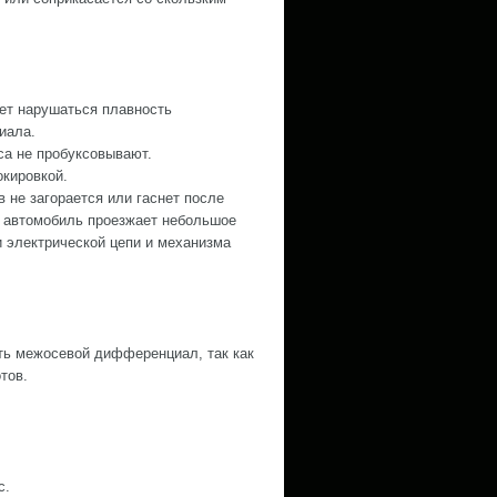
ет нарушаться плавность
иала.
са не пробуксовывают.
кировкой.
в не загорается или гаснет после
и автомобиль проезжает небольшое
и электрической цепи и механизма
ть межосевой дифференциал, так как
тов.
с.