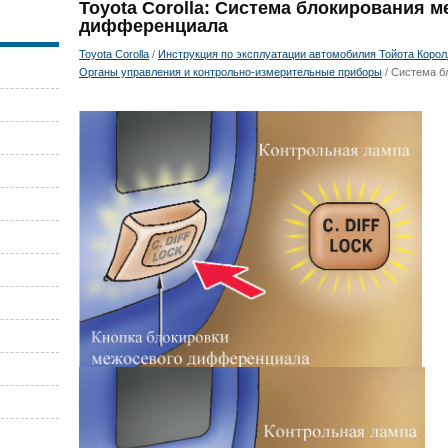
Toyota Corolla: Система блокирования 
дифференциала
Toyota Corolla
/
Инструкция по эксплуатации автомобилия Тойота Королла
Органы управления и контрольно-измерительные приборы
/ Система б