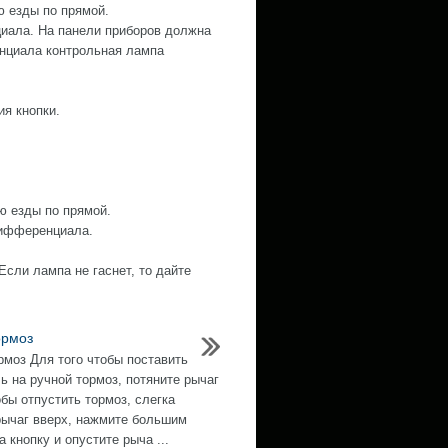
ю езды по прямой.
иала. На панели приборов должна
нциала контрольная лампа
ия кнопки.
ю езды по прямой.
дифференциала.
сли лампа не гаснет, то дайте
ормоз
рмоз Для того чтобы поставить
ь на ручной тормоз, потяните рычаг
обы отпустить тормоз, слегка
рычаг вверх, нажмите большим
 кнопку и опустите рыча ...