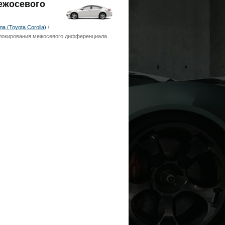
межосевого
 (Toyota Corolla)
/
локирования межосевого дифференциала