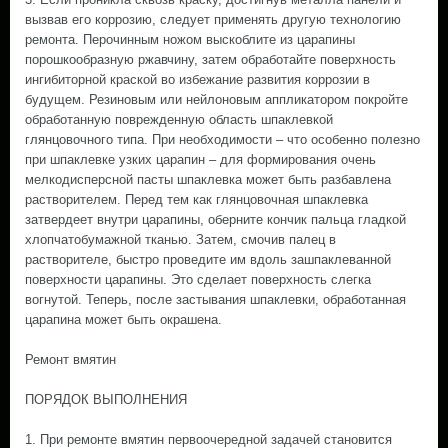
вызвав его коррозию, следует применять другую технологию
ремонта. Перочинным ножом выскоблите из царапины
порошкообразную ржавчину, затем обработайте поверхность
ингибиторной краской во избежание развития коррозии в
будущем. Резиновым или нейлоновым аппликатором покройте
обработанную поврежденную область шпаклевкой
глянцовочного типа. При необходимости – что особенно полезно
при шпаклевке узких царапин – для формирования очень
мелкодисперсной пасты шпаклевка может быть разбавлена
растворителем. Перед тем как глянцовочная шпаклевка
затвердеет внутри царапины, оберните кончик пальца гладкой
хлопчатобумажной тканью. Затем, смочив палец в
растворителе, быстро проведите им вдоль зашпаклеванной
поверхности царапины. Это сделает поверхность слегка
вогнутой. Теперь, после застывания шпаклевки, обработанная
царапина может быть окрашена.
Ремонт вмятин
ПОРЯДОК ВЫПОЛНЕНИЯ
1. При ремонте вмятин первоочередной задачей становится