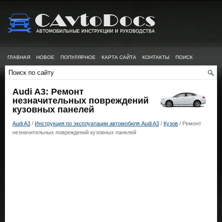
ГЛАВНАЯ
НОВОЕ
ПОПУЛЯРНОЕ
КАРТА САЙТА
КОНТАКТЫ
ПОИСК
Audi A3: Ремонт
незначительных повреждений
кузовных панелей
Audi A3
/
Инструкция по эксплуатации автомобиля Audi A3
/
Кузов
/ Ремонт
незначительных повреждений кузовных панелей