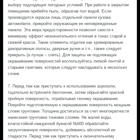
выбору подходящих погодных условий. При работе в закрытом
помещении прибейте пыль, обрызгав пол водой. Если
производится окраска лишь отдельной панели кузова
автомобиля, прикройте окружающие ее неповрежденные
панели. Эта мера предосторожности позволит свести к
минимуму эффект незначительного отличия в тонах старой и
свежей красок. Такие элементы отделки как хромированные
декоративные полосы, дверные ручки и т.п., также следует
прикрыть (а лучше – снять). Для защиты не подлежащих
окрашиванию поверхностей воспользуйтесь липкой лентой и
старыми газетами, которые следует накладывать в несколько
слоев.
7. Перед тем как приступать к использованию аэрозоли,
тщательно встряхните баллончик, затем обрызгайте краской
пробную поверхность, отрабатывая технику окрашивания.
Покройте подготовленную к окрашиванию поверхность мощным
слоем грунтовки. Толщина достигаться за счет многократности
нанесения грунтовки тонкими слоями. Не жалея воды,
влагостойкой наждачной бумагой №600 обработайте
загрунтованную поверхность, добиваясь абсолютной ее
гладкости. Перед тем как приступать к окончательному