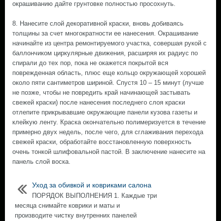
окрашиванию дайте грунтовке полностью просохнуть.
8. Нанесите слой декоративной краски, вновь добиваясь
толщины за счет многократности ее нанесения. Окрашивание
начинайте из центра ремонтируемого участка, совершая рукой с
баллончиком циркулярные движения, расширяя их радиус по
спирали до тех пор, пока не окажется покрытой вся
поврежденная область, плюс еще кольцо окружающей хорошей
около пяти сантиметров шириной. Спустя 10 – 15 минут (лучше
не позже, чтобы не повредить край начинающей застывать
свежей краски) после нанесения последнего слоя краски
отлепите прикрывавшие окружающие панели кузова газеты и
клейкую ленту. Краска окончательно полимеризуется в течение
примерно двух недель, после чего, для сглаживания перехода
свежей краски, обработайте восстановленную поверхность
очень тонкой шлифовальной пастой. В заключение нанесите на
панель слой воска.
Уход за обивкой и ковриками салона
ПОРЯДОК ВЫПОЛНЕНИЯ 1. Каждые три
месяца снимайте коврики и маты и
производите чистку внутренних панелей