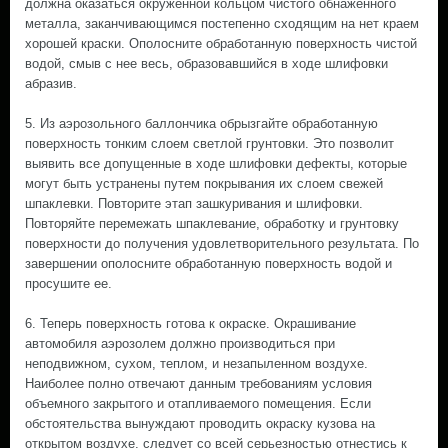
должна оказаться окруженной кольцом чистого обнаженного
металла, заканчивающимся постепенно сходящим на нет краем
хорошей краски. Ополосните обработанную поверхность чистой
водой, смыв с нее весь, образовавшийся в ходе шлифовки
абразив.
5. Из аэрозольного баллончика обрызгайте обработанную
поверхность тонким слоем светлой грунтовки. Это позволит
выявить все допущенные в ходе шлифовки дефекты, которые
могут быть устранены путем покрывания их слоем свежей
шпаклевки. Повторите этап зашкуривания и шлифовки.
Повторяйте перемежать шпаклевание, обработку и грунтовку
поверхности до получения удовлетворительного результата. По
завершении ополосните обработанную поверхность водой и
просушите ее.
6. Теперь поверхность готова к окраске. Окрашивание
автомобиля аэрозолем должно производиться при
неподвижном, сухом, теплом, и незапыленном воздухе.
Наиболее полно отвечают данным требованиям условия
объемного закрытого и отапливаемого помещения. Если
обстоятельства вынуждают проводить окраску кузова на
открытом воздухе, следует со всей серьезностью отнестись к