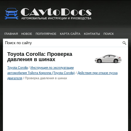
ГЛАВНАЯ
НОВОЕ
ПОПУЛЯРНОЕ
КАРТА САЙТА
КОНТАКТЫ
ПОИСК
Toyota Corolla: Проверка
давления в шинах
Toyota Corolla
/
Инструкция по эксплуатации
автомобилия Тойота Королла (Toyota Corolla)
/
Действия при отказе пуска
двигателя
/ Проверка давления в шинах