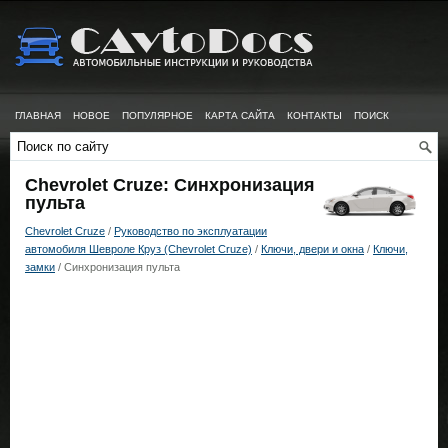
ГЛАВНАЯ
НОВОЕ
ПОПУЛЯРНОЕ
КАРТА САЙТА
КОНТАКТЫ
ПОИСК
Chevrolet Cruze: Синхронизация
пульта
Chevrolet Cruze
/
Руководство по эксплуатации
автомобиля Шевроле Круз (Chevrolet Cruze)
/
Ключи, двери и окна
/
Ключи,
замки
/ Синхронизация пульта