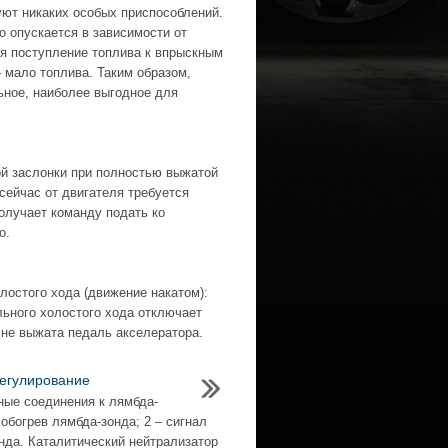
уют никаких особых приспособлений.
 опускается в зависимости от
ся поступление топлива к впрыскным
 мало топлива. Таким образом,
ьное, наиболее выгодное для
ой заслонки при полностью выжатой
сейчас от двигателя требуется
олучает команду подать ко
о.
лостого хода (движение накатом):
ьного холостого хода отключает
 не выжата педаль акселератора.
егулирование
ые соединения к лямбда-
 обогрев лямбда-зонда; 2 – сигнал
нда. Каталитический нейтрализатор