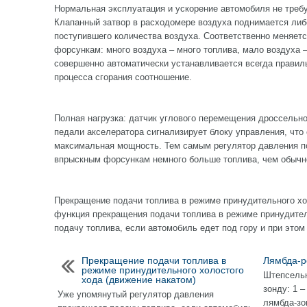
Нормальная эксплуатация и ускорение автомобиля не треб
Клапанный затвор в расходомере воздуха поднимается либо
поступившего количества воздуха. Соответственно меняет
форсункам: много воздуха – много топлива, мало воздуха –
совершенно автоматически устанавливается всегда правил
процесса сгорания соотношение.
Полная нагрузка: датчик углового перемещения дроссельн
педали акселератора сигнализирует блоку управления, что 
максимальная мощность. Тем самым регулятор давления п
впрыскным форсункам немного больше топлива, чем обычн
Прекращение подачи топлива в режиме принудительного хо
функция прекращения подачи топлива в режиме принудител
подачу топлива, если автомобиль едет под гору и при этом
Прекращение подачи топлива в
Лямбда-р
режиме принудительного холостого
Штепсельн
хода (движение накатом)
зонду: 1 –
Уже упомянутый регулятор давления
лямбда-зо