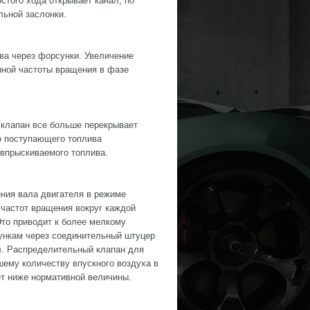
стого хода открывает канал, по
льной заслонки.
ва через форсунки. Увеличение
нной частоты вращения в фазе
клапан все больше перекрывает
о поступающего топлива
 впрыскиваемого топлива.
ния вала двигателя в режиме
 частот вращения вокруг каждой
Это приводит к более мелкому
ункам через соединительный штуцер
л. Распределительный клапан для
шему количеству впускного воздуха в
ет ниже нормативной величины.