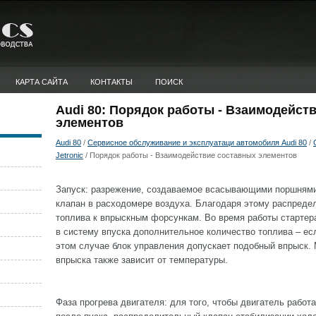
КАРТА САЙТА
КОНТАКТЫ
ПОИСК
Audi 80: Порядок работы - Взаимодейст
элементов
Audi 80
/
Сервисное обслуживание и эксплуатаци автомобиля Audi 80
/
Jetronic
/ Порядок работы - Взаимодействие составных элементов
Запуск: разрежение, создаваемое всасывающими поршнями
клапан в расходомере воздуха. Благодаря этому распреде
топлива к впрыскным форсункам. Во время работы стартер
в систему впуска дополнительное количество топлива – ес
этом случае блок управления допускает подобный впрыск
впрыска также зависит от температуры.
Фаза прогрева двигателя: для того, чтобы двигатель рабо