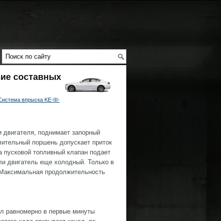
вие составных
Система впрыска KE-III-
 двигателя, поднимает запорный
лительный поршень допускает приток
а пусковой топливный клапан подает
ли двигатель еще холодный. Только в
. Максимальная продолжительность
тал равномерно в первые минуты