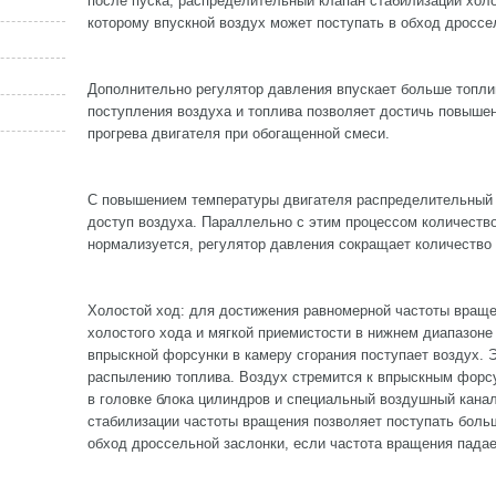
после пуска, распределительный клапан стабилизации холо
которому впускной воздух может поступать в обход дроссе
Дополнительно регулятор давления впускает больше топли
поступления воздуха и топлива позволяет достичь повыше
прогрева двигателя при обогащенной смеси.
С повышением температуры двигателя распределительный 
доступ воздуха. Параллельно с этим процессом количеств
нормализуется, регулятор давления сокращает количество
Холостой ход: для достижения равномерной частоты враще
холостого хода и мягкой приемистости в нижнем диапазоне
впрыскной форсунки в камеру сгорания поступает воздух. 
распылению топлива. Воздух стремится к впрыскным форс
в головке блока цилиндров и специальный воздушный кана
стабилизации частоты вращения позволяет поступать боль
обход дроссельной заслонки, если частота вращения пада