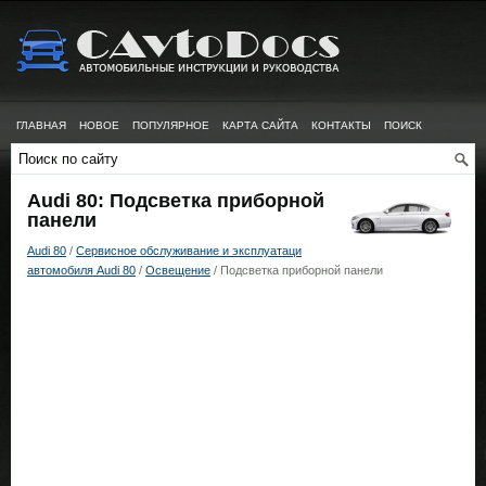
ГЛАВНАЯ
НОВОЕ
ПОПУЛЯРНОЕ
КАРТА САЙТА
КОНТАКТЫ
ПОИСК
Audi 80: Подсветка приборной
панели
Audi 80
/
Сервисное обслуживание и эксплуатаци
автомобиля Audi 80
/
Освещение
/ Подсветка приборной панели