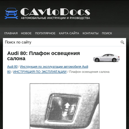
ГЛАВНАЯ
НОВОЕ
ПОПУЛЯРНОЕ
КАРТА САЙТА
КОНТАКТЫ
ПОИСК
Audi 80: Плафон освещения
салона
Audi 80
/
Инструкция по эксплуатации автомобиля Audi
80
/
ИНСТРУКЦИЯ ПО ЭКСПЛУАТАЦИИ
/ Плафон освещения салона