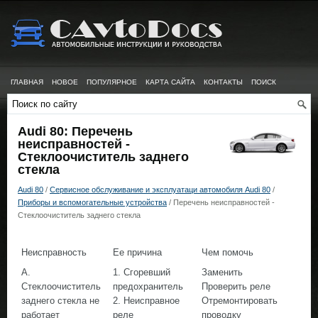
ГЛАВНАЯ
НОВОЕ
ПОПУЛЯРНОЕ
КАРТА САЙТА
КОНТАКТЫ
ПОИСК
Audi 80: Перечень
неисправностей -
Стеклоочиститель заднего
стекла
Audi 80
/
Сервисное обслуживание и эксплуатаци автомобиля Audi 80
/
Приборы и вспомогательные устройства
/ Перечень неисправностей -
Стеклоочиститель заднего стекла
Неисправность
Ее причина
Чем помочь
А.
1. Сгоревший
Заменить
Стеклоочиститель
предохранитель
Проверить реле
заднего стекла не
2. Неисправное
Отремонтировать
работает
реле
проводку