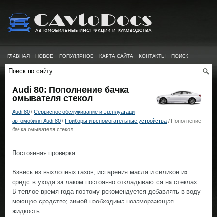
ГЛАВНАЯ
НОВОЕ
ПОПУЛЯРНОЕ
КАРТА САЙТА
КОНТАКТЫ
ПОИСК
Audi 80: Пополнение бачка
омывателя стекол
Audi 80
/
Сервисное обслуживание и эксплуатаци
автомобиля Audi 80
/
Приборы и вспомогательные устройства
/ Пополнение
бачка омывателя стекол
Постоянная проверка
Взвесь из выхлопных газов, испарения масла и силикон из
средств ухода за лаком постоянно откладываются на стеклах.
В теплое время года поэтому рекомендуется добавлять в воду
моющее средство; зимой необходима незамерзающая
жидкость.