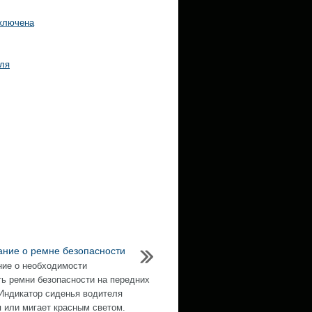
тключена
еля
ние о ремне безопасности
ие о необходимости
ть ремни безопасности на передних
Индикатор сиденья водителя
я или мигает красным светом.