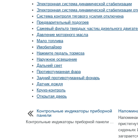
Электронная система динамической стабилизации
Электронная система динамической стабилизации о
Система контроля тягового усилия отключена
Предварительный подогрев
Сажевый фильтр твердых частиц дизельного двигат
Давление моторного масла
Мало топлива
Имобилайзер
Нажмите педаль тормоза
Наружное освещение
Дальний свет
Противотуманная фара
Задний противотуманный фонарь
Датчик дождя
Круиз-контроль
Открытая дверь
Контрольные индикаторы приборной
Напомина
панели
Напоминан
Контрольные индикаторы приборной панели ...
пристегну
сиденьях 
загораетс