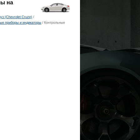
ры на
з (Chevrolet Cruze)
/
ые приборы и индикаторы
/ Контрольные