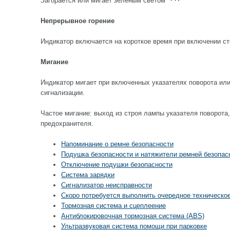
Загорается или мигает зеленым светом
Непрерывное горение
Индикатор включается на короткое время при включении ст
Мигание
Индикатор мигает при включенных указателях поворота ил
сигнализации.
Частое мигание: выход из строя лампы указателя поворота
предохранителя.
Напоминание о ремне безопасности
Подушка безопасности и натяжители ремней безопас
Отключение подушки безопасности
Система зарядки
Сигнализатор неисправности
Скоро потребуется выполнить очередное техническо
Тормозная система и сцеплeeние
Антиблокировочная тормозная система (ABS)
Ультразвуковая система помощи при парковке